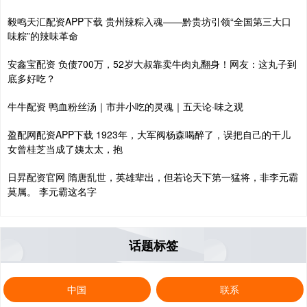
毅鸣天汇配资APP下载 贵州辣粽入魂——黔贵坊引领“全国第三大口
味粽”的辣味革命
安鑫宝配资 负债700万，52岁大叔靠卖牛肉丸翻身！网友：这丸子到
底多好吃？
牛牛配资 鸭血粉丝汤｜市井小吃的灵魂｜五天论·味之观
盈配网配资APP下载 1923年，大军阀杨森喝醉了，误把自己的干儿
女曾桂芝当成了姨太太，抱
日昇配资官网 隋唐乱世，英雄辈出，但若论天下第一猛将，非李元霸
莫属。 李元霸这名字
话题标签
中国
联系