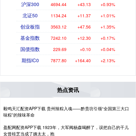
沪深300
4694.44
+43.13
+0.93%
北证50
1134.24
+11.37
+1.01%
创业板指
3563.12
+47.56
+1.35%
基金指数
7242.10
+12.30
+0.17%
国债指数
229.69
+0.10
+0.04%
期指IC0
7877.80
+164.40
+2.13%
热点资讯
毅鸣天汇配资APP下载 贵州辣粽入魂——黔贵坊引领“全国第三大口
味粽”的辣味革命
盈配网配资APP下载 1923年，大军阀杨森喝醉了，误把自己的干儿
女曾桂芝当成了姨太太，抱