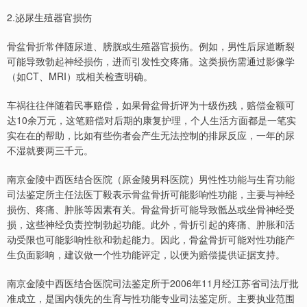
2.泌尿生殖器官损伤
骨盆骨折常伴随尿道、膀胱或生殖器官损伤。例如，男性后尿道断裂
可能导致勃起神经损伤，进而引发性交疼痛。这类损伤需通过影像学
（如CT、MRI）或相关检查明确。
车祸往往伴随着民事赔偿，如果骨盆骨折评为十级伤残，赔偿金额可
达10余万元，这笔赔偿对后期的康复护理，个人生活方面都是一笔实
实在在的帮助，比如有些伤者会产生无法控制的排尿反应，一年的尿
不湿就要两三千元。
南京金陵中西医结合医院（原金陵男科医院）男性性功能与生育功能
司法鉴定所主任法医丁毅表示骨盆骨折可能影响性功能，主要与神经
损伤、疼痛、肿胀等因素有关。骨盆骨折可能导致骶丛或坐骨神经受
损，这些神经负责控制勃起功能。此外，骨折引起的疼痛、肿胀和活
动受限也可能影响性欲和勃起能力。因此，骨盆骨折可能对性功能产
生负面影响，建议做一个性功能评定，以便为赔偿提供证据支持。
南京金陵中西医结合医院司法鉴定所于2006年11月经江苏省司法厅批
准成立，是国内领先的生育与性功能专业司法鉴定所。主要执业范围