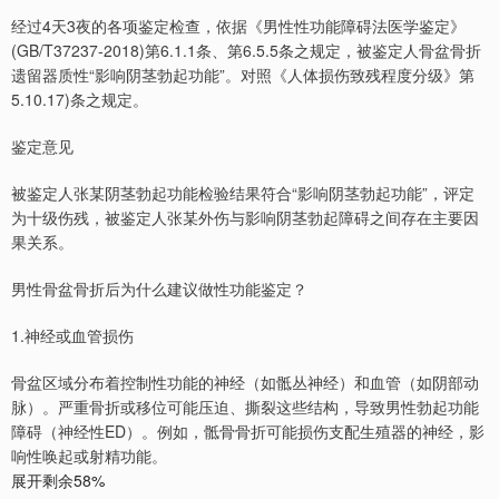
经过4天3夜的各项鉴定检查，依据《男性性功能障碍法医学鉴定》
(GB/T37237-2018)第6.1.1条、第6.5.5条之规定，被鉴定人骨盆骨折
遗留器质性“影响阴茎勃起功能”。对照《人体损伤致残程度分级》第
5.10.17)条之规定。
鉴定意见
被鉴定人张某阴茎勃起功能检验结果符合“影响阴茎勃起功能”，评定
为十级伤残，被鉴定人张某外伤与影响阴茎勃起障碍之间存在主要因
果关系。
男性骨盆骨折后为什么建议做性功能鉴定？
1.神经或血管损伤
骨盆区域分布着控制性功能的神经（如骶丛神经）和血管（如阴部动
脉）。严重骨折或移位可能压迫、撕裂这些结构，导致男性勃起功能
障碍（神经性ED）。例如，骶骨骨折可能损伤支配生殖器的神经，影
响性唤起或射精功能。
展开剩余58%