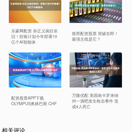
乐蒙网配资 孙正义疯狂依
推荐配资股票 突破在即！
旧！软银计划今年部署10
最强主线是它？
亿个AI智能体
万隆优配 美国南卡罗来纳
配资股票APP下载
州一酒吧发生枪击事件 造
OLYMPUS奥林巴斯 CHF
成4人死亡
相关评论