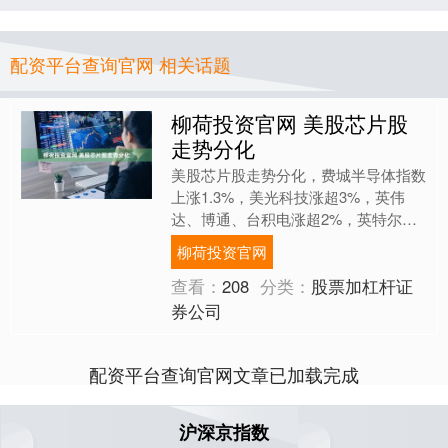
配资平台查询官网 相关话题
柳荷投资官网 美股芯片股
走势分化
美股芯片股走势分化，费城半导体指数
上涨1.3%，美光科技涨超3%，英伟
达、博通、台积电涨超2%，英特尔、
阿斯麦跌超1%。 文章来源：东方财富
柳荷投资官网
Choice数据 责....
查看：
208
分类：
股票加杠杆证
券公司
配资平台查询官网文章已加载完成
沪深京指数