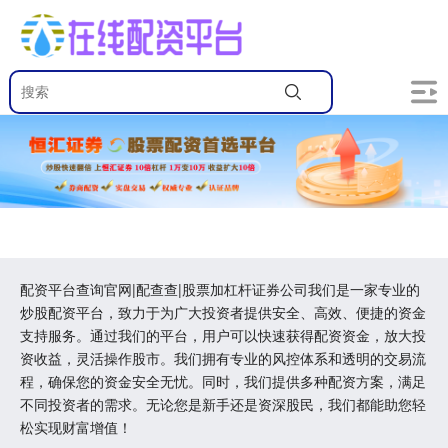
配资平台查询官网|配查查|股票加杠杆证券公司我们是一家专业的
炒股配资平台，致力于为广大投资者提供安全、高效、便捷的资金
支持服务。通过我们的平台，用户可以快速获得配资资金，放大投
资收益，灵活操作股市。我们拥有专业的风控体系和透明的交易流
程，确保您的资金安全无忧。同时，我们提供多种配资方案，满足
不同投资者的需求。无论您是新手还是资深股民，我们都能助您轻
松实现财富增值！