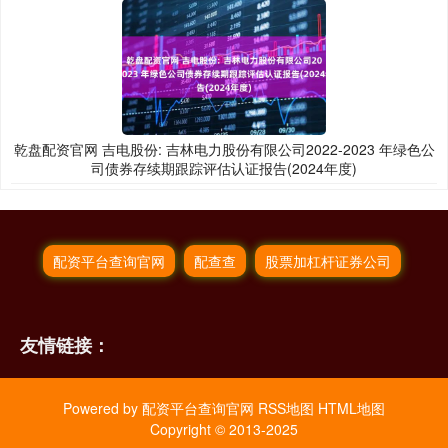
乾盘配资官网 吉电股份: 吉林电力股份有限公司2022-2023 年绿色公
司债券存续期跟踪评估认证报告(2024年度)
配资平台查询官网
配查查
股票加杠杆证券公司
友情链接：
Powered by
配资平台查询官网
RSS地图
HTML地图
Copyright
© 2013-2025