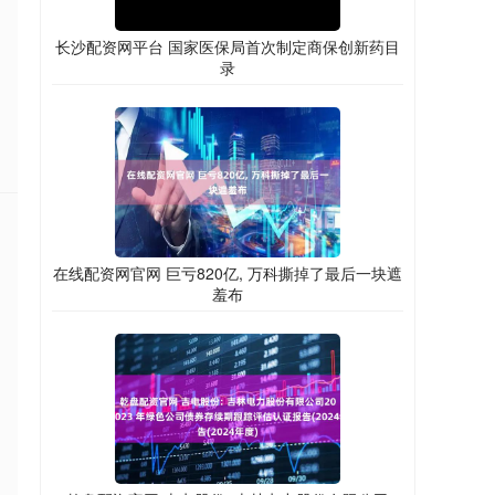
长沙配资网平台 国家医保局首次制定商保创新药目
录
在线配资网官网 巨亏820亿, 万科撕掉了最后一块遮
羞布