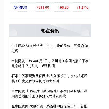
期指IC0
7811.60
+98.20
+1.27%
热点资讯
牛牛配资 鸭血粉丝汤｜市井小吃的灵魂｜五天论·味
之观
申捷配资 1986年6月6日，四川地矿集团的蒲广平在
冕宁牦牛坪打钻时，看到钻孔
石家庄股票配资网官网 都入列服役了，发动机还没
装！印度光辉战斗机再闹大笑话
富民配资 上影新片《菜肉馄饨》票房口碑持续升温
周野芒潘虹等主创将烟火气带到影院
金牛配资网 太钢不锈：系首批中国绿色工厂、首批